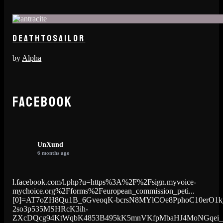
DEATHTOSAILOR
by
Alpha
FACEBOOK
UnXund
6 months ago
l.facebook.com/l.php?u=https%3A%2F%2Fsign.myvoice-
mychoice.org%2Fforms%2Feuropean_commission_peti...
[0]=AT7oZH8Qu1B_6GveoqK-bcrsN8MYlCOe8PphoC10erO1k
2so3p535MSHRcK3ih-
ZXcDQcg94KtWqbK4853B495kK5mnVKfpMbaHJ4MoNGqei_57