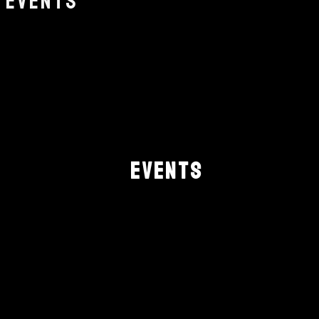
EVENTS
NEWSLETTER
EVENTS
Jetzt anmelden um kein Konzert mehr verpasse