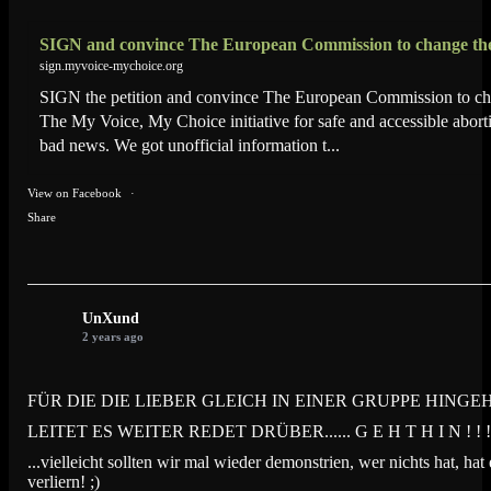
SIGN and convince The European Commission to change th
sign.myvoice-mychoice.org
SIGN the petition and convince The European Commission to ch
The My Voice, My Choice initiative for safe and accessible abor
bad news. We got unofficial information t...
View on Facebook
·
Share
UnXund
2 years ago
FÜR DIE DIE LIEBER GLEICH IN EINER GRUPPE HINGEH
LEITET ES WEITER REDET DRÜBER...... G E H T H I N ! ! ! 
...vielleicht sollten wir mal wieder demonstrien, wer nichts hat, hat
verliern! ;)