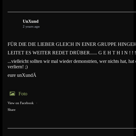
UnXund
2 years ago
FÜR DIE DIE LIEBER GLEICH IN EINER GRUPPE HINGEH
LEITET ES WEITER REDET DRÜBER...... G E H T H I N ! ! ! 
...vielleicht sollten wir mal wieder demonstrien, wer nichts hat, hat
verliern! ;)
eure unXundÄ
Foto
View on Facebook
·
Share