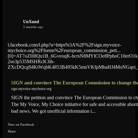
UnXund
5 months ago
l.facebook.com/l.php?u=https%3A%2F%2Fsign.myvoice-
mychoice.org%2Fforms%2Feuropean_commission_peti...
[0]=AT7oZH8Qu1B_6GveoqK-bcrsN8MYlCOe8PphoC10erO1k
2so3p535MSHRcK3ih-
ZXcDQcg94KtWqbK4853B495kK5mnVKfpMbaHJ4MoNGqei_57
SIGN and convince The European Commission to change th
sign.myvoice-mychoice.org
SIGN the petition and convince The European Commission to ch
The My Voice, My Choice initiative for safe and accessible abor
bad news. We got unofficial information t...
View on Facebook
·
Share