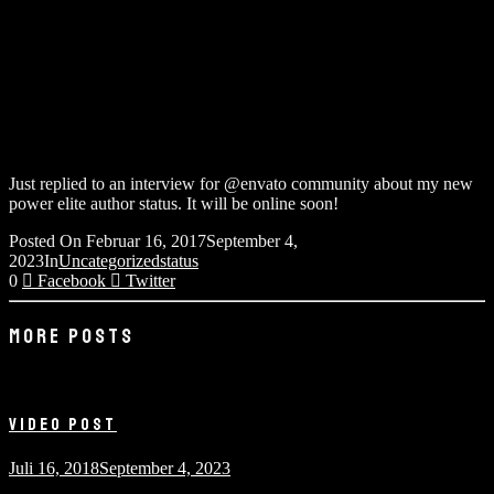
Jetzt anmelden um kein Konzert mehr verpasse
Just replied to an interview for @envato community about my new
power elite author status. It will be online soon!
Posted On
Februar 16, 2017
September 4,
2023
In
Uncategorized
status
0
Facebook
Twitter
MORE POSTS
VIDEO POST
Juli 16, 2018
September 4, 2023