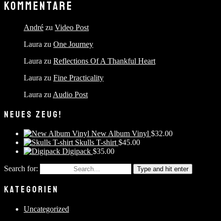
KOMMENTARE
André
zu
Video Post
Laura
zu
One Journey
Laura
zu
Reflections Of A Thankful Heart
Laura
zu
Fine Practicality
Laura
zu
Audio Post
NEUES ZEUG!
New Album Vinyl
$
32.00
Skulls T-shirt
$
45.00
Digipack
$
35.00
Search for:
Type and hit enter
KATEGORIEN
Uncategorized