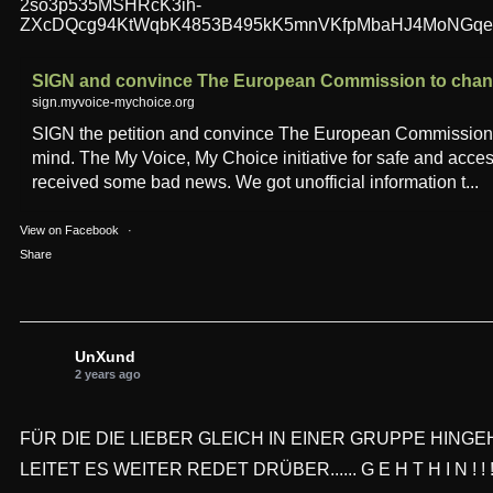
2so3p535MSHRcK3ih-
ZXcDQcg94KtWqbK4853B495kK5mnVKfpMbaHJ4MoNGqei_
SIGN and convince The European Commission to chang
sign.myvoice-mychoice.org
SIGN the petition and convince The European Commission 
mind. The My Voice, My Choice initiative for safe and acces
received some bad news. We got unofficial information t...
View on Facebook
·
Share
UnXund
2 years ago
FÜR DIE DIE LIEBER GLEICH IN EINER GRUPPE HINGEHN
LEITET ES WEITER REDET DRÜBER...... G E H T H I N ! ! ! 