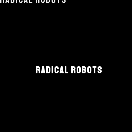
RADICAL ROBOTS
RADICAL ROBOTS
NEWSLETTER
Jetzt anmelden um kein Konzert mehr verpas