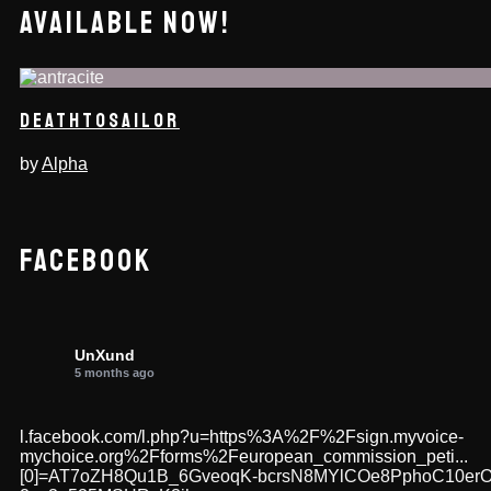
AVAILABLE NOW!
DEATHTOSAILOR
by
Alpha
FACEBOOK
UnXund
5 months ago
l.facebook.com/l.php?u=https%3A%2F%2Fsign.myvoice-
mychoice.org%2Fforms%2Feuropean_commission_peti...
[0]=AT7oZH8Qu1B_6GveoqK-bcrsN8MYlCOe8PphoC10erO