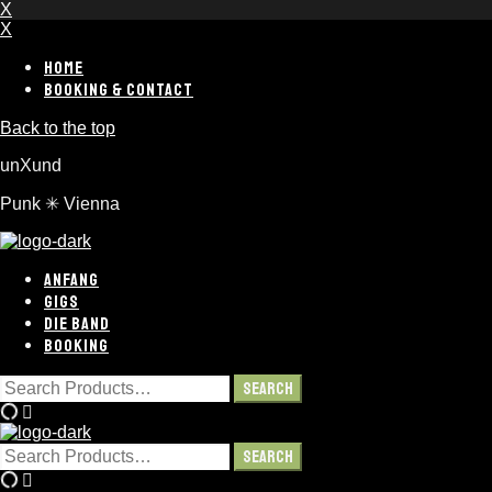
X
X
HOME
BOOKING & CONTACT
Back to the top
unXund
Punk ✳︎ Vienna
ANFANG
GIGS
DIE BAND
BOOKING